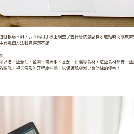
道哪根筋不對，我立馬用手機上網查了查什應該怎麼樣才能短時間讓皮膚
中有幾個方法我覺得還不錯
的事
例如可以吃一些薏仁、芭樂、奇異果、番茄、石榴等食材，這些食材都有一
量的防曬乳，視天氣及流汗程度補擦，以保護肌膚減少紫外線的侵害。