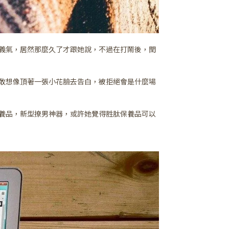
義氣，居然那麼久了才跟她說，不過在打鬧後，閏
敢想像頂著一張小花臉去告白，被拒絕會是什麼場
養品，新型撩男神器，或許她覺得胜肽保養品可以