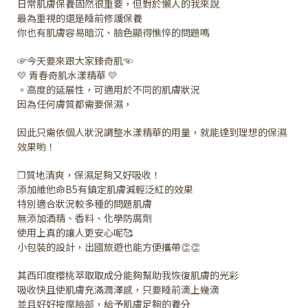
日常肌膚保養固然很重要，但對於懶人的我來說
最為重視的還是睡前修護保養
你也有肌膚容易暗沉、臉色顯得憔悴的問題嗎
☞今天要來跟大家臻奇肌☜
💛 青春奇肌水漾精華 💛
▫️高度的延展性，可適用於不同的肌膚狀況
因為任何膚質都需要保濕，
因此只需依個人狀況調整水漾精華的用量，就能達到理想的保濕
效果喲！
❒質地清爽，保濕足夠又好吸收！
添加維他命B5有鎮定肌膚減輕泛紅的效果
特別適合狀況較多種的問題肌膚
無添加酒精、香料、化學防腐劑
使用上真的讓人更安心呢🥰
小包裝的設計，出國旅遊也能方便攜帶👏👏
其西印度櫻桃萃取取成分能夠幫助我恢復肌膚的光彩
吸收快且使肌膚充滿潤澤感，只要睡前滴上幾滴
並且好好按摩臉部，給予肌膚足夠的養分