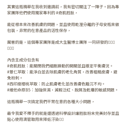
其實這瓶精華在我收到邀請前，我有密切關注了一陣子。因為專
家團隊他們使用獨家專利的 #奇肌胜肽，
能從根本來改善肌膚的問題，並且使用乾溼分離的子母安瓶來做
包裝，非常的在意產品的活性保存，
厲害的是，這個專家團隊是成大生醫博士團隊 一同研發的👨🏻‍⚕️
👩🏻‍⚕️
內含主成分包含有
#奇肌胜肽：能關閉我們細胞躁動的開關並且穩定平衡膚況。
#薏仁萃取：能淨白並去除肌膚的老化角質，改善粗糙皮膚，避
免粉刺。
#西印度櫻桃萃取：防止肌膚老化並改善膚色黯沉不均。
#維他命原B5：加強保濕，減輕泛紅、脫屑及乾癢的敏感問題。
這瓶精華一次搞定我們平常在意的各種大小問題，
最令我愛不釋手的就是還透過科學設計讓胜肽粉末完美封存並且
貼心使用滴管取用來降低汙染👍🏻