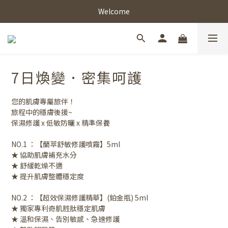
Welcome
7日煥變．密集呵護
您的肌膚專屬旅伴！
旅程中的穩膚後援~
保濕修護 x 低敏防曬 x 精準保養
NO.1 ：【蘭萃舒敏修護噴霧】5ml
★ 協助肌膚補充水分
★ 舒緩乾燥不適
★ 提升肌膚整體穩定度
NO.2 ：【超效保濕修護精華】(鉑金瓶) 5ml
★ 獨家專利奇肌胜肽穩定肌膚
★ 溫和保濕、告別敏感、急速修護