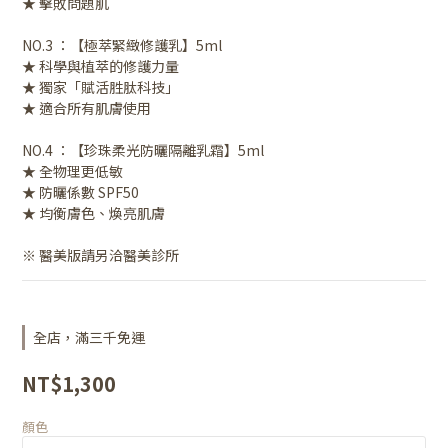
★ 擊敗問題肌
NO.3 ：【極萃緊緻修護乳】5ml
★ 科學與植萃的修護力量
★ 獨家「賦活胜肽科技」
★ 適合所有肌膚使用
NO.4 ：【珍珠柔光防曬隔離乳霜】5ml
★ 全物理更低敏
★ 防曬係數 SPF50
★ 均衡膚色、煥亮肌膚
※ 醫美版請另洽醫美診所
全店，滿三千免運
NT$1,300
顏色