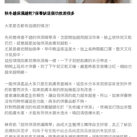
秋冬越保濕越乾?保養缺這個功效差很多
大家是否都有這樣的情況
?
先前覺得還不錯的保濕精華液，怎麼開始越用越沒效果，臉上很快就又乾
巴巴，感覺越是加強保濕皮膚就越乾。
尤其是最近開始換季，早中晚溫度溫差大，加上長時間戴口罩，整天又在
冷氣房中，
這些環境因素就像除濕機一樣，一下子就把肌膚的水分帶走，
明明上班前才保養，到了下午就又乾又繃，嚴重時甚至發癢泛紅，細紋也
越來越明顯。
一般保濕產品大多只是在肌膚表面補水，這些水分本來就很容易受到外界
的影響而流失。如果肌膚本身的原始機能沒有改善，
還會讓肌膚產生依賴性，讓自我保濕的能力越來越差。所以，如果保養時
沒有同時修護這些功能，再多的保養品都不夠。
針對問題膚況的有感保養關鍵在於「先修護才保濕」，修補並打造出完整
的肌膚水庫，才能有效保水鎖水造水，喚回清透爆水肌。
臻奇肌「超效保濕修護精華」由成大生醫博士團隊自主研發
，
真正了解肌
底機制與需求，特殊子母安瓶中結合高純度與高效能的奇肌胜肽，
從根本改善肌底不健康，精準修護多種肌膚問題。搭配歐盟認證玻尿酸、