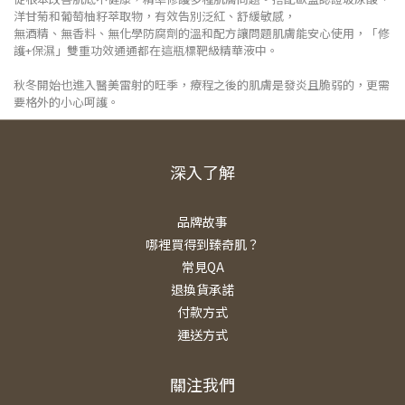
洋甘菊和葡萄柚籽萃取物，有效告別泛紅、舒緩敏感，
無酒精、無香料、無化學防腐劑的溫和配方讓問題肌膚能安心使用，「修
護
+
保濕」雙重功效通通都在這瓶標靶級精華液中。
秋冬開始也進入醫美雷射的旺季，療程之後的肌膚是發炎且脆弱的，更需
要格外的小心呵護。
深入了解
品牌故事
哪裡買得到臻奇肌？
常見QA
退換貨承諾
付款方式
運送方式
關注我們