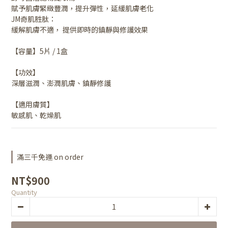
賦予肌膚緊緻豐潤，提升彈性，延緩肌膚老化
JM奇肌胜肽：
緩解肌膚不適， 提供即時的鎮靜與修護效果
【容量】5片 / 1盒
【功效】
深層滋潤、澎潤肌膚、鎮靜修護
【適用膚質】
敏感肌、乾燥肌
滿三千免運 on order
NT$900
Quantity