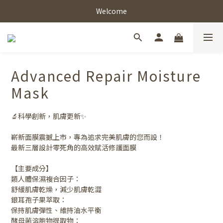
Welcome
Advanced Repair Moisture
Mask
🔬科學創新，肌膚更新✨
嶄新面膜震撼上市，專為追求完美肌膚的您而設！
最新三層設計零死角的高效賦活修護面膜
【主要成分】
類人體保濕複合因子：
舒緩肌膚乾燥，減少肌膚乾澀
銀耳孢子果萃取：
保持肌膚彈性、維持油水平衡
酵母菌溶胞物提取物：