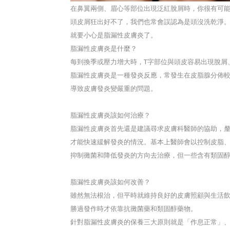
在鼻翼兩側、眉心等部位出現泛紅脫屑時，你很有可
頭皮屑狂出好不了，我們也常會誤認為是頭沒洗乾淨
就要小心是脂漏性皮膚炎了。
脂漏性皮膚炎是什麼？
T
每到換季或壓力增大時，
字部位與頭皮容易出現脫屑
脂漏性皮膚炎是一種發炎反應，常發生在皮脂腺分佈
導致皮膚發炎變嚴重的問題。
脂漏性皮膚炎該如何治療？
脂漏性皮膚炎首先還是建議尋求皮膚科醫師的協助，
才能快速緩解發炎的情況。基本上醫師會以控制皮脂
抑制黴菌和降低發炎的方向去治療，但一些含有類固
脂漏性皮膚炎該如何改善？
雖然無法根治，但平時就維持良好的皮膚照顧與生活
勝過發作時才依靠抗黴菌藥和類固醇藥物。
針對脂漏性皮膚炎的保養三大原則就是「作息正常」