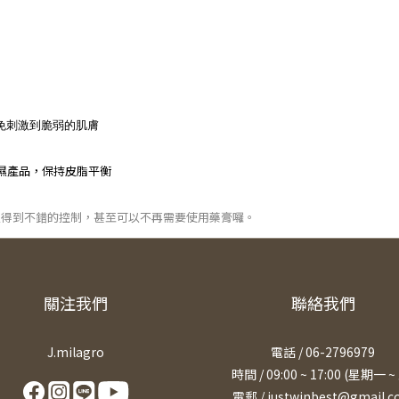
免刺激到脆弱的肌膚
濕產品，保持皮脂平衡
以得到不錯的控制，甚至可以不再需要使用藥膏囉。
關注我們
聯絡我們
J.milagro
電話 / 06-2796979
時間 / 09:00 ~ 17:00 (星期一 ~
電郵 / justwinbest@gmail.