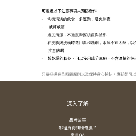
可透過以下注意事項來預防發作
-
均衡清淡的飲食，多運動，避免熬夜
- 戒菸戒酒
-
適度清潔，不過度摩擦頭皮與臉部
-
在洗臉與洗頭時選用溫和洗劑，水溫不宜太熱，以
-
注意防曬
- 較乾燥的秋冬，可以使用成分單純、不含酒精的保
只要把握這些照顧原則以及保持身心愉快，應該都可
深入了解
品牌故事
哪裡買得到臻奇肌？
常見QA