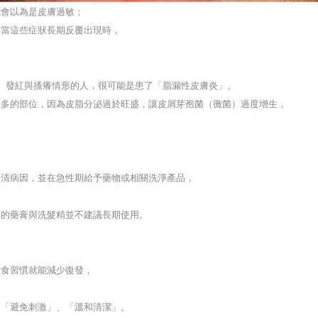
能會以為是皮膚過敏；
。當這些症狀長期反覆出現時，
、發紅與搔癢情形的人，很可能是患了「脂漏性皮膚炎」。
較多的部位，因為皮脂分泌過於旺盛，讓皮屑芽孢菌（黴菌）過度增生，
釐清病因，並在急性期給予藥物或相關洗淨產品，
、
醇的藥膏與洗髮精並不建議長期使用。
飲食習慣就能減少復發，
、「避免刺激」、「溫和清潔」。